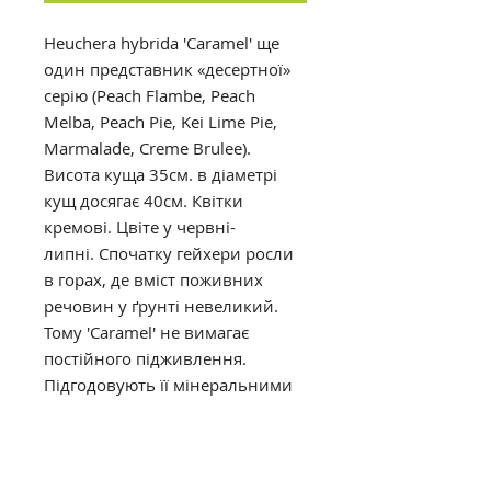
Heuchera hybrida 'Caramel' ще
один представник «десертної»
серію (Peach Flambe, Peach
Melba, Peach Pie, Kei Lime Pie,
Marmalade, Сreme Brulee).
Висота куща 35см. в діаметрі
кущ досягає 40см. Квітки
кремові. Цвіте у червні-
липні. Спочатку гейхери росли
в горах, де вміст поживних
речовин у ґрунті невеликий.
Тому 'Caramel' не вимагає
постійного підживлення.
Підгодовують її мінеральними
добривами лише зрідка.
Изначально гейхеры росли в
горах, где содержание
питательных веществ в почве