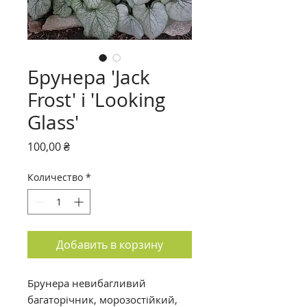
Брунера 'Jack
Frost' і 'Looking
Glass'
Цена
100,00 ₴
Количество
*
Добавить в корзину
Брунера невибагливий
багаторічник, морозостійкий,