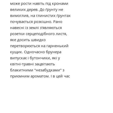
може рости навіть під кронами
великих дерев. До ґрунту не
вимоглив, на глинистих ґрунтах
почувається розкішно. Рано
навесні із землі з'являються
розетки серцеподібного листя,
яке досить швидко
перетворюється на гарненький
кущик. Одночасно брунера
випускає і бутончики, які у
квітні-травні зацвітають
блакитними "незабудками" з
приємним ароматом. І в цей час
брунера чудова. Після цвітіння
вона не втрачає своєї
привабливості до осені, завдяки
своєму красивому листю з
химерними візерунками срібла.
Висота кущиків 40 см. Чудово