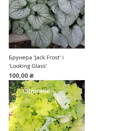
Брунера 'Jack Frost' і
'Looking Glass'
Цена
100,00 ₴