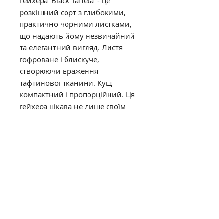
Гейхера 'Black Taffeta' - це
розкішний сорт з глибокими,
практично чорними листками,
що надають йому незвичайний
та елегантний вигляд. Листя
гофроване і блискуче,
створюючи враження
тафтинової тканини. Кущ
компактний і пропорційний. Ця
гейхера цікава не лише своїм
незвичайним кольором, але й
довгим періодом цвітіння, який
триває з липня до закінчення
літа.
висота 35 см