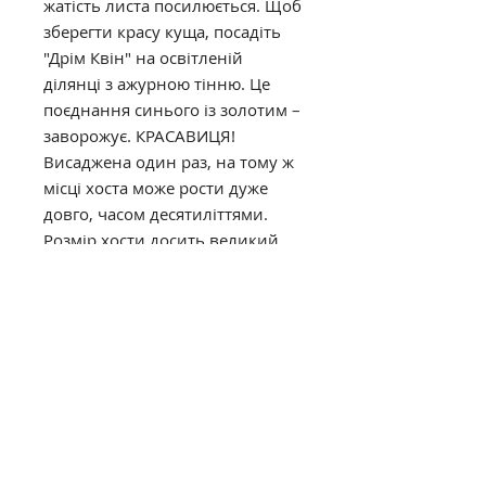
жатість листа посилюється. Щоб
зберегти красу куща, посадіть
"Дрім Квін" на освітленій
ділянці з ажурною тінню. Це
поєднання синього із золотим –
заворожує. КРАСАВИЦЯ!
Висаджена один раз, на тому ж
місці хоста може рости дуже
довго, часом десятиліттями.
Розмір хости досить великий.
Квіти майже білі.
висота - 55-60 см
ширина - 120 см
лист - 30x25 см
2000 р.
"Great Expectations" sport