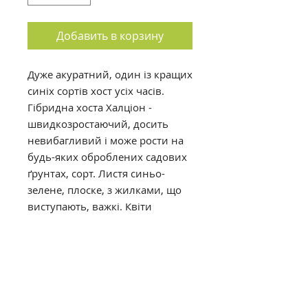
Добавить в корзину
Дуже акуратний, один із кращих
синіх сортів хост усіх часів.
Гібридна хоста Халціон -
швидкозростаючий, досить
невибагливий і може рости на
будь-яких оброблених садових
ґрунтах, сорт. Листя синьо-
зелене, плоске, з жилками, що
виступають, важкі. Квіти
лаванди доповнюють синє
листя в середині сезону. Добре
зберігає пучок синіх листків
восени.
висота - 45 см
ширина - 100 см