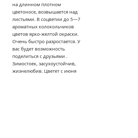
на длинном плотном
цветоносе, возвышается над
листьями. В соцветии до 5—7
ароматных колокольчиков
цветов ярко-желтой окраски.
Очень быстро разростается. У
вас будет возможность
поделиться с друзьями .
Зимостоек, засухоустойчив,
жизнелюбив. Цветет с июня
около месяца. Сохраняет
декоративность с весны до
глубокой осени.
высота лилейника-50см
размер цветка-8см
время цветения -июнь
ароматный