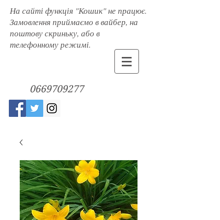
На сайті функція "Кошик" не працює.
Замовлення приймаємо в вайбер, на
поштову скриньку, або в
телефонному режимі.
0669709277