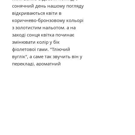
сонячний день нашому погляду
відкриваються квіти в
коричнево-бронзовому кольорі
з золотистим нальотом. а на
заході сонця квітка починає
змінювати колір у бік
фіолетової гами. "Тліючий
вуглік", а саме так звучить він у
перекладі, ароматний
представник махрових
лілійників.
висота - 75 см.
размер цветка - 12 см.
сроки цветения-июль
духмяный