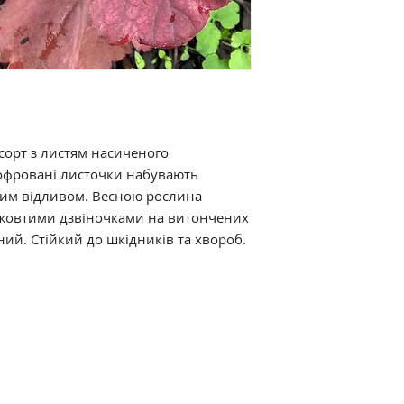
 сорт з листям насиченого
гофровані листочки набувають
стим відливом. Весною рослина
-жовтими дзвіночками на витончених
ний. Стійкий до шкідників та хвороб.