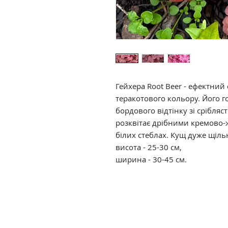
Гейхера Root Beer - ефектний
теракотового кольору. Його 
бордового відтінку зі срібля
розквітає дрібними кремово
білих стеблах. Кущ дуже щіль
висота - 25-30 см,
ширина - 30-45 см.