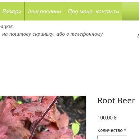
Гейхери
Інші рослини
Про мене, контакти
рацює.
, на поштову скриньку, або в телефонному
Root Beer
Цена
100,00 ₴
Количество
*