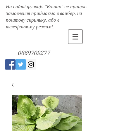
На сайті функція "Кошик" не працює.
Замовлення приймаємо в вайбер, на
поштову скриньку, або в
телефонному режимі.
0669709277