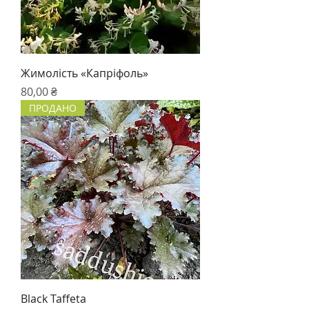
Жимолість «Капріфоль»
Цена
80,00 ₴
ПРОДАНО
Black Taffeta