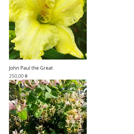
John Paul the Great
Цена
250,00 ₴